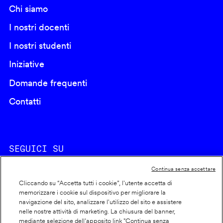
Chi siamo
I nostri docenti
I nostri studenti
Iniziative
Domande frequenti
Contatti
SEGUICI SU
Continua senza accettare
Cliccando su “Accetta tutti i cookie”, l'utente accetta di
memorizzare i cookie sul dispositivo per migliorare la
navigazione del sito, analizzare l'utilizzo del sito e assistere
nelle nostre attività di marketing. La chiusura del banner,
Footer
Cookie policy
mediante selezione dell’apposito link "Continua senza