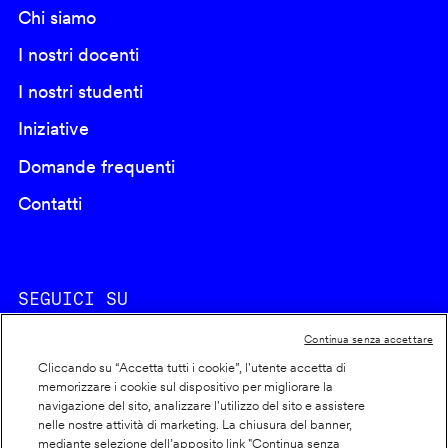
Chi siamo
I nostri docenti
I nostri studenti
Iniziative
Domande frequenti
Contatti
SEGUICI SU
Continua senza accettare
Cliccando su “Accetta tutti i cookie”, l'utente accetta di
memorizzare i cookie sul dispositivo per migliorare la
navigazione del sito, analizzare l'utilizzo del sito e assistere
nelle nostre attività di marketing. La chiusura del banner,
Footer
Cookie policy
mediante selezione dell’apposito link "Continua senza