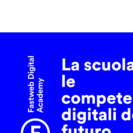
La scuol
le
compete
digitali d
futuro