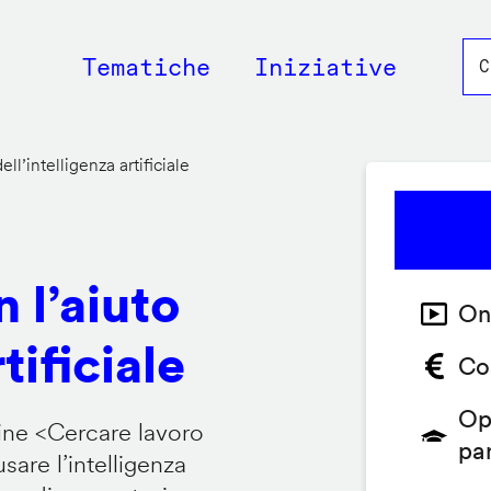
Main
Tematiche
Iniziative
navigation
ll’intelligenza artificiale
 l’aiuto
On
tificiale
Co
Op
ine <
Cercare lavoro
pa
are l’intelligenza