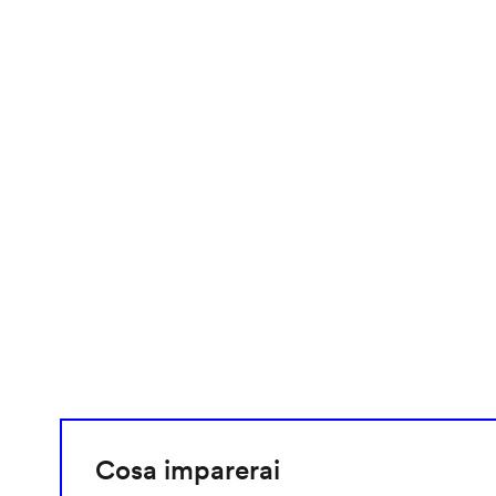
video
URL
Cosa imparerai