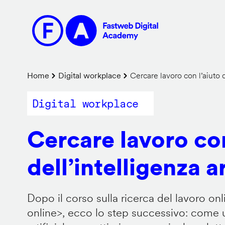
Salta
al
contenuto
principale
Briciole
Home
Digital workplace
Cercare lavoro con l’aiuto de
di
Digital workplace
pane
Cercare lavoro con
dell’intelligenza ar
Dopo il corso sulla ricerca del lavoro onl
online
>, ecco lo step successivo: come us