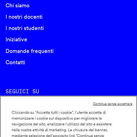
Chi siamo
I nostri docenti
I nostri studenti
Iniziative
Domande frequenti
Contatti
SEGUICI SU
Continua senza accettare
Cliccando su “Accetta tutti i cookie”, l'utente accetta di
memorizzare i cookie sul dispositivo per migliorare la
navigazione del sito, analizzare l'utilizzo del sito e assistere
nelle nostre attività di marketing. La chiusura del banner,
Footer
Cookie policy
mediante selezione dell’apposito link "Continua senza