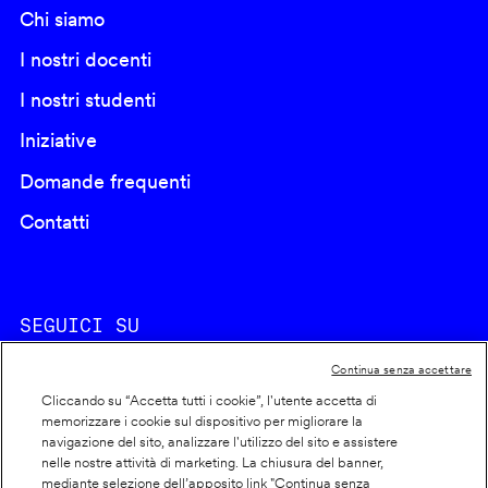
Chi siamo
I nostri docenti
I nostri studenti
Iniziative
Domande frequenti
Contatti
SEGUICI SU
Continua senza accettare
Cliccando su “Accetta tutti i cookie”, l'utente accetta di
memorizzare i cookie sul dispositivo per migliorare la
navigazione del sito, analizzare l'utilizzo del sito e assistere
nelle nostre attività di marketing. La chiusura del banner,
Footer
Cookie policy
mediante selezione dell’apposito link "Continua senza