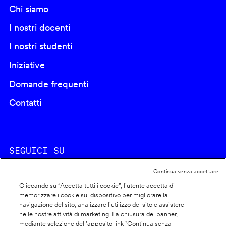
Chi siamo
I nostri docenti
I nostri studenti
Iniziative
Domande frequenti
Contatti
SEGUICI SU
Continua senza accettare
Cliccando su “Accetta tutti i cookie”, l'utente accetta di
memorizzare i cookie sul dispositivo per migliorare la
navigazione del sito, analizzare l'utilizzo del sito e assistere
nelle nostre attività di marketing. La chiusura del banner,
Footer
Cookie policy
mediante selezione dell’apposito link "Continua senza