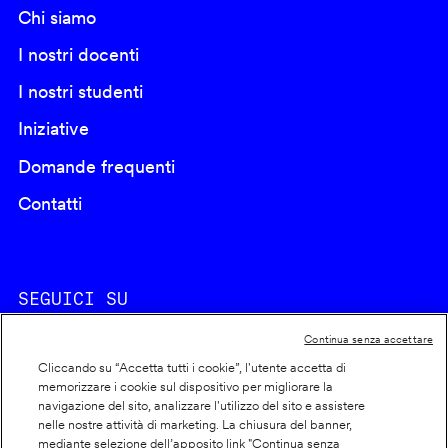
Chi siamo
I nostri docenti
I nostri studenti
Iniziative
Domande frequenti
Contatti
SEGUICI SU
Continua senza accettare
Cliccando su “Accetta tutti i cookie”, l'utente accetta di
memorizzare i cookie sul dispositivo per migliorare la
navigazione del sito, analizzare l'utilizzo del sito e assistere
nelle nostre attività di marketing. La chiusura del banner,
Footer
Cookie policy
mediante selezione dell’apposito link "Continua senza