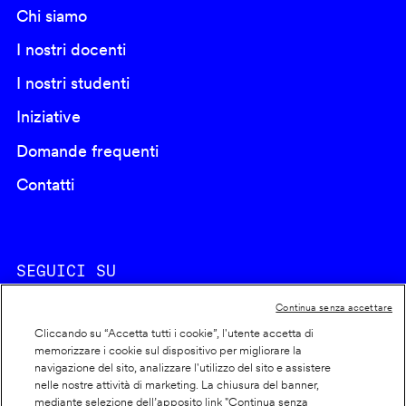
Chi siamo
I nostri docenti
I nostri studenti
Iniziative
Domande frequenti
Contatti
SEGUICI SU
Continua senza accettare
Cliccando su “Accetta tutti i cookie”, l'utente accetta di
memorizzare i cookie sul dispositivo per migliorare la
navigazione del sito, analizzare l'utilizzo del sito e assistere
nelle nostre attività di marketing. La chiusura del banner,
Footer
Cookie policy
mediante selezione dell’apposito link "Continua senza