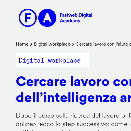
Salta
al
contenuto
principale
Briciole
Home
Digital workplace
Cercare lavoro con l’aiuto de
di
Digital workplace
pane
Cercare lavoro con
dell’intelligenza ar
Dopo il corso sulla ricerca del lavoro onl
online
>, ecco lo step successivo: come us