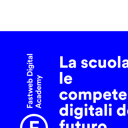
La scuol
le
compete
digitali d
futuro