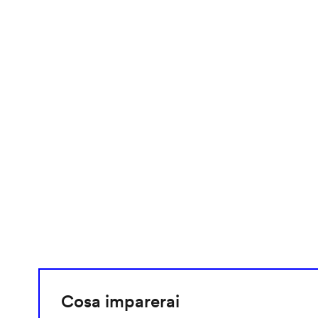
video
URL
Cosa imparerai