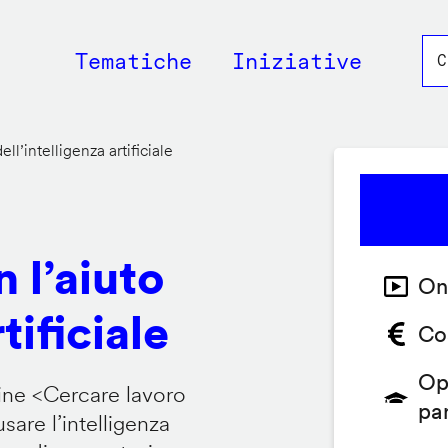
Main
Tematiche
Iniziative
navigation
ll’intelligenza artificiale
 l’aiuto
On
tificiale
Co
Op
ine <
Cercare lavoro
pa
are l’intelligenza