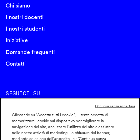
Chi siamo
I nostri docenti
I nostri studenti
Iniziative
Domande frequenti
Contatti
SEGUICI SU
Continua senza accettare
Cliccando su “Accetta tutti i cookie”, l'utente accetta di
memorizzare i cookie sul dispositivo per migliorare la
navigazione del sito, analizzare l'utilizzo del sito e assistere
nelle nostre attività di marketing. La chiusura del banner,
Footer
Cookie policy
mediante selezione dell’apposito link "Continua senza