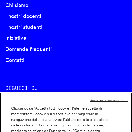
Chi siamo
I nostri docenti
I nostri studenti
Iniziative
Domande frequenti
Contatti
SEGUICI SU
Continua senza accettare
Cliccando su “Accetta tutti i cookie”, l'utente accetta di
memorizzare i cookie sul dispositivo per migliorare la
navigazione del sito, analizzare l'utilizzo del sito e assistere
nelle nostre attività di marketing. La chiusura del banner,
Footer
Cookie policy
mediante selezione dell’apposito link "Continua senza