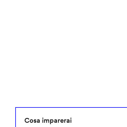
video
URL
Cosa imparerai