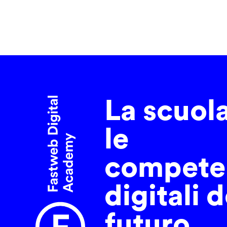
La scuol
le
compete
digitali d
futuro