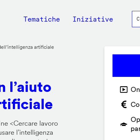
Main
Tematiche
Iniziative
navigation
ll’intelligenza artificiale
 l’aiuto
On
tificiale
Co
Op
ine <
Cercare lavoro
pa
are l’intelligenza