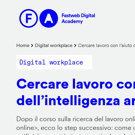
Salta
al
contenuto
principale
Briciole
Home
Digital workplace
Cercare lavoro con l’aiuto de
di
Digital workplace
pane
Cercare lavoro con
dell’intelligenza ar
Dopo il corso sulla ricerca del lavoro onl
online
>, ecco lo step successivo: come us