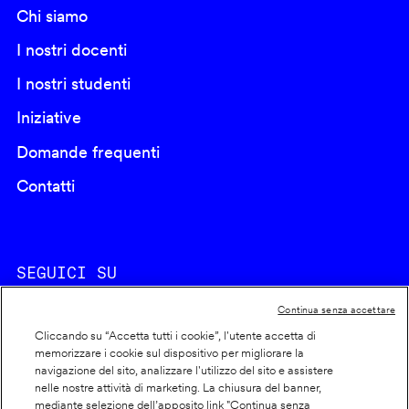
Chi siamo
I nostri docenti
I nostri studenti
Iniziative
Domande frequenti
Contatti
SEGUICI SU
Continua senza accettare
Cliccando su “Accetta tutti i cookie”, l'utente accetta di
memorizzare i cookie sul dispositivo per migliorare la
navigazione del sito, analizzare l'utilizzo del sito e assistere
nelle nostre attività di marketing. La chiusura del banner,
Footer
Cookie policy
mediante selezione dell’apposito link "Continua senza