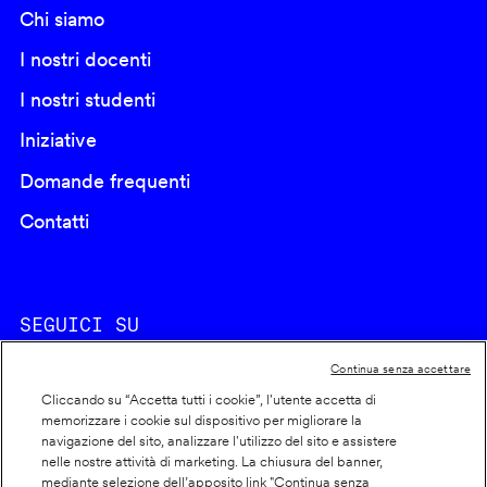
Chi siamo
I nostri docenti
I nostri studenti
Iniziative
Domande frequenti
Contatti
SEGUICI SU
Continua senza accettare
Cliccando su “Accetta tutti i cookie”, l'utente accetta di
memorizzare i cookie sul dispositivo per migliorare la
navigazione del sito, analizzare l'utilizzo del sito e assistere
nelle nostre attività di marketing. La chiusura del banner,
Footer
Cookie policy
mediante selezione dell’apposito link "Continua senza