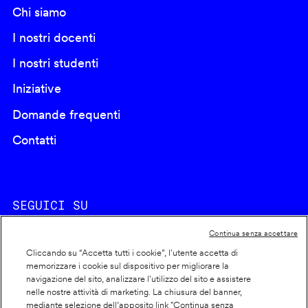
Chi siamo
I nostri docenti
I nostri studenti
Iniziative
Domande frequenti
Contatti
SEGUICI SU
Continua senza accettare
Cliccando su “Accetta tutti i cookie”, l'utente accetta di
memorizzare i cookie sul dispositivo per migliorare la
navigazione del sito, analizzare l'utilizzo del sito e assistere
nelle nostre attività di marketing. La chiusura del banner,
Footer
Cookie policy
mediante selezione dell’apposito link "Continua senza