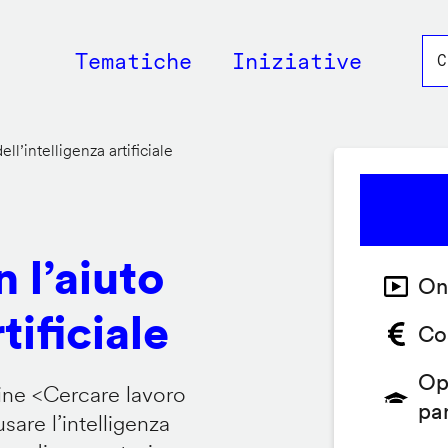
Main
Tematiche
Iniziative
navigation
ll’intelligenza artificiale
 l’aiuto
On
tificiale
Co
Op
ine <
Cercare lavoro
pa
are l’intelligenza