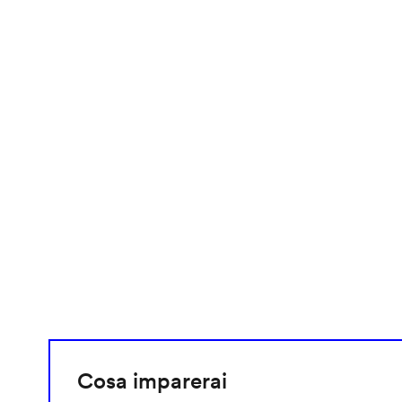
video
URL
Cosa imparerai