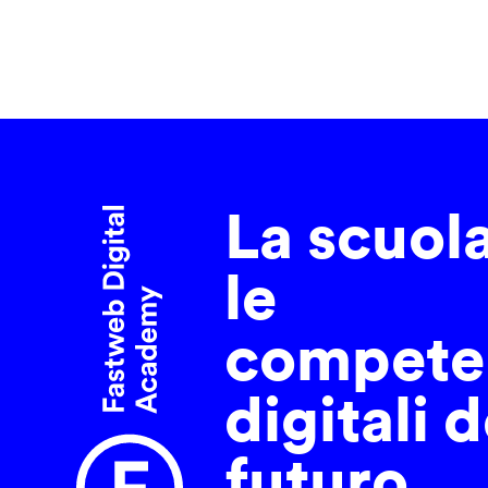
La scuol
le
compete
digitali d
futuro