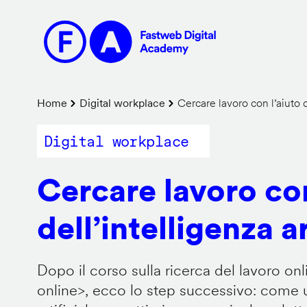
Salta
al
contenuto
principale
Briciole
Home
Digital workplace
Cercare lavoro con l’aiuto de
di
Digital workplace
pane
Cercare lavoro con
dell’intelligenza ar
Dopo il corso sulla ricerca del lavoro onl
online
>, ecco lo step successivo: come us