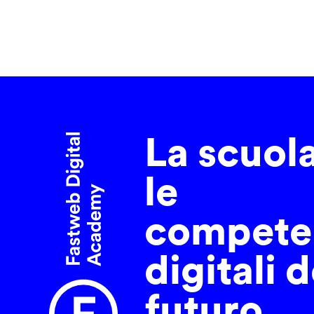
La scuol
le
compete
digitali d
futuro