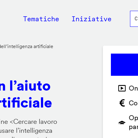
Main
Tematiche
Iniziative
navigation
ll’intelligenza artificiale
 l’aiuto
On
tificiale
Co
Op
ine <
Cercare lavoro
pa
are l’intelligenza