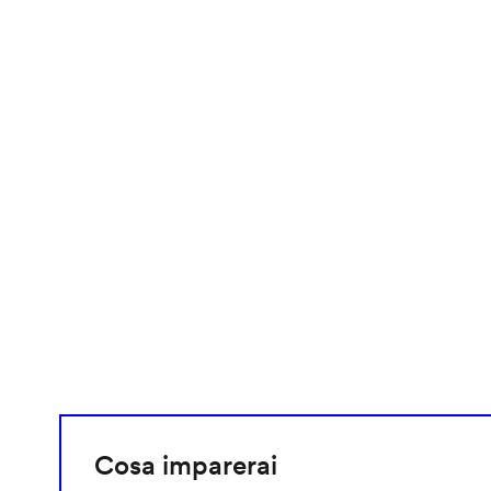
video
URL
Cosa imparerai