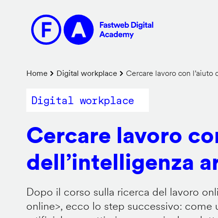
Salta
al
contenuto
principale
Briciole
Home
Digital workplace
Cercare lavoro con l’aiuto de
di
Digital workplace
pane
Cercare lavoro con
dell’intelligenza ar
Dopo il corso sulla ricerca del lavoro onl
online
>, ecco lo step successivo: come us