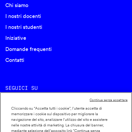
Chi siamo
I nostri docenti
I nostri studenti
Iniziative
Domande frequenti
Contatti
SEGUICI SU
Continua senza accettare
Cliccando su “Accetta tutti i cookie”, l'utente accetta di
memorizzare i cookie sul dispositivo per migliorare la
navigazione del sito, analizzare l'utilizzo del sito e assistere
nelle nostre attività di marketing. La chiusura del banner,
Footer
Cookie policy
mediante selezione dell’apposito link "Continua senza