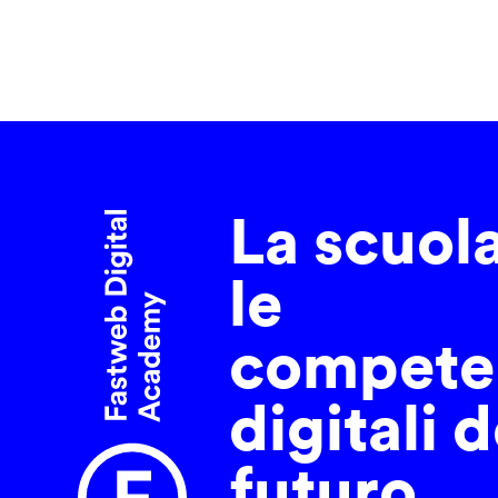
La scuol
le
compete
digitali d
futuro