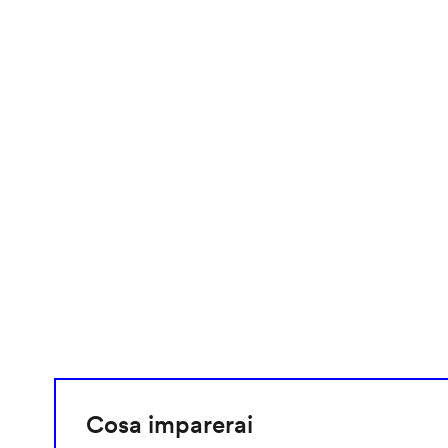
video
URL
Cosa imparerai