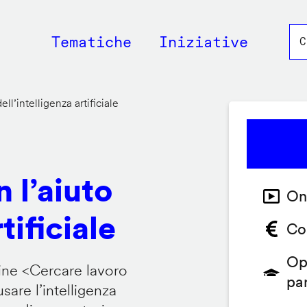
Main
Tematiche
Iniziative
navigation
ll’intelligenza artificiale
 l’aiuto
On
tificiale
Co
Op
ine <
Cercare lavoro
pa
are l’intelligenza