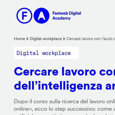
Salta
al
contenuto
principale
Briciole
Home
Digital workplace
Cercare lavoro con l’aiuto de
di
Digital workplace
pane
Cercare lavoro con
dell’intelligenza ar
Dopo il corso sulla ricerca del lavoro onl
online
>, ecco lo step successivo: come us