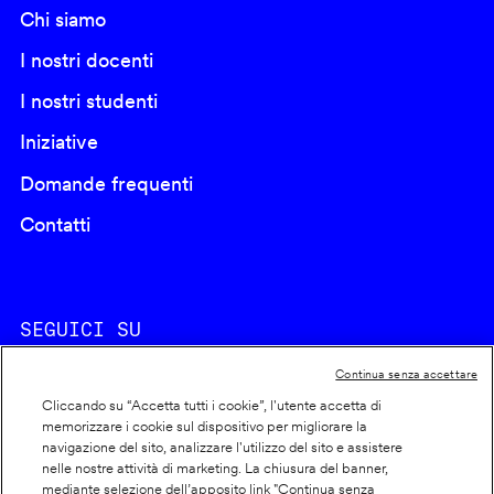
Chi siamo
I nostri docenti
I nostri studenti
Iniziative
Domande frequenti
Contatti
SEGUICI SU
Continua senza accettare
Cliccando su “Accetta tutti i cookie”, l'utente accetta di
memorizzare i cookie sul dispositivo per migliorare la
navigazione del sito, analizzare l'utilizzo del sito e assistere
nelle nostre attività di marketing. La chiusura del banner,
Footer
Cookie policy
mediante selezione dell’apposito link "Continua senza