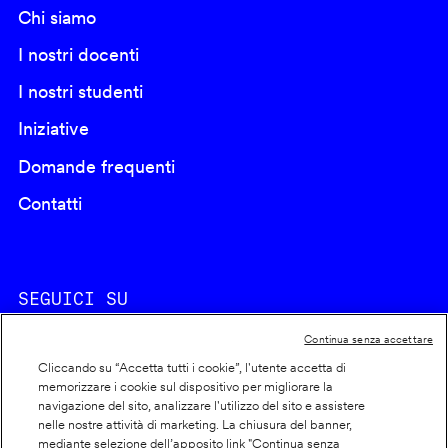
Chi siamo
I nostri docenti
I nostri studenti
Iniziative
Domande frequenti
Contatti
SEGUICI SU
Continua senza accettare
Cliccando su “Accetta tutti i cookie”, l'utente accetta di
memorizzare i cookie sul dispositivo per migliorare la
navigazione del sito, analizzare l'utilizzo del sito e assistere
nelle nostre attività di marketing. La chiusura del banner,
Footer
Cookie policy
mediante selezione dell’apposito link "Continua senza