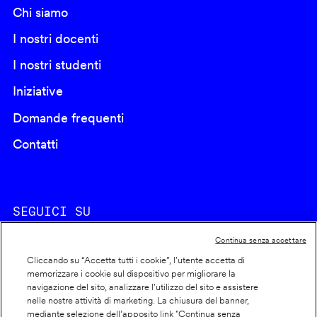
Chi siamo
I nostri docenti
I nostri studenti
Iniziative
Domande frequenti
Contatti
SEGUICI SU
Continua senza accettare
Cliccando su “Accetta tutti i cookie”, l'utente accetta di
memorizzare i cookie sul dispositivo per migliorare la
navigazione del sito, analizzare l'utilizzo del sito e assistere
nelle nostre attività di marketing. La chiusura del banner,
Footer
Cookie policy
mediante selezione dell’apposito link "Continua senza