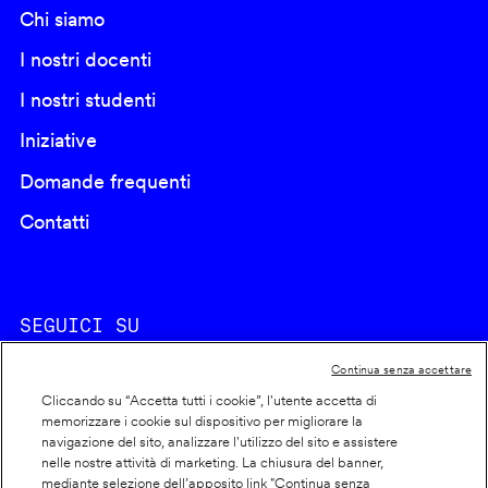
Chi siamo
I nostri docenti
I nostri studenti
Iniziative
Domande frequenti
Contatti
SEGUICI SU
Continua senza accettare
Cliccando su “Accetta tutti i cookie”, l'utente accetta di
memorizzare i cookie sul dispositivo per migliorare la
navigazione del sito, analizzare l'utilizzo del sito e assistere
nelle nostre attività di marketing. La chiusura del banner,
Footer
Cookie policy
mediante selezione dell’apposito link "Continua senza