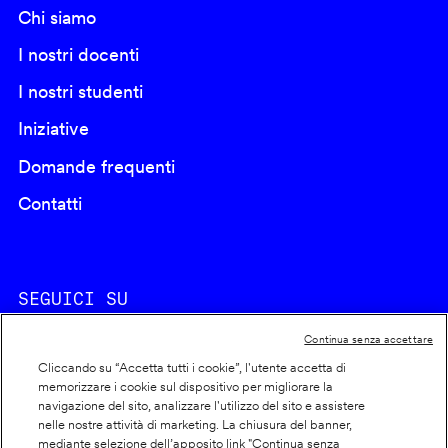
Chi siamo
I nostri docenti
I nostri studenti
Iniziative
Domande frequenti
Contatti
SEGUICI SU
Continua senza accettare
Cliccando su “Accetta tutti i cookie”, l'utente accetta di
memorizzare i cookie sul dispositivo per migliorare la
navigazione del sito, analizzare l'utilizzo del sito e assistere
nelle nostre attività di marketing. La chiusura del banner,
Footer
Cookie policy
mediante selezione dell’apposito link "Continua senza