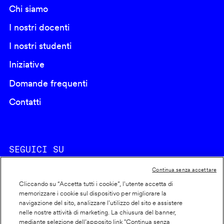
Chi siamo
I nostri docenti
I nostri studenti
Iniziative
Domande frequenti
Contatti
SEGUICI SU
Continua senza accettare
Cliccando su “Accetta tutti i cookie”, l'utente accetta di
memorizzare i cookie sul dispositivo per migliorare la
navigazione del sito, analizzare l'utilizzo del sito e assistere
nelle nostre attività di marketing. La chiusura del banner,
Footer
Cookie policy
mediante selezione dell’apposito link "Continua senza