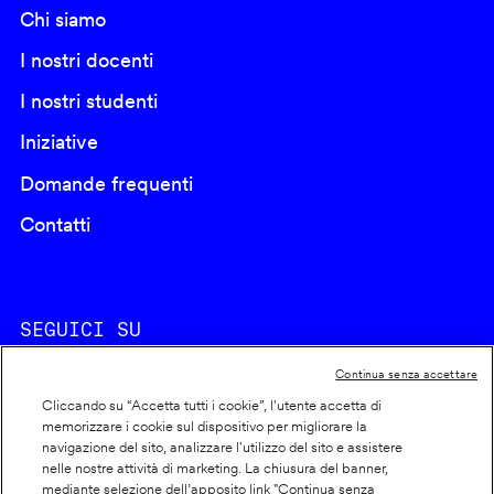
Chi siamo
I nostri docenti
I nostri studenti
Iniziative
Domande frequenti
Contatti
SEGUICI SU
Continua senza accettare
Cliccando su “Accetta tutti i cookie”, l'utente accetta di
memorizzare i cookie sul dispositivo per migliorare la
navigazione del sito, analizzare l'utilizzo del sito e assistere
nelle nostre attività di marketing. La chiusura del banner,
Footer
Cookie policy
mediante selezione dell’apposito link "Continua senza