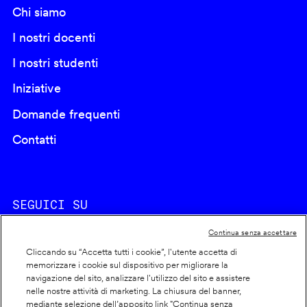
Chi siamo
I nostri docenti
I nostri studenti
Iniziative
Domande frequenti
Contatti
SEGUICI SU
Continua senza accettare
Cliccando su “Accetta tutti i cookie”, l'utente accetta di
memorizzare i cookie sul dispositivo per migliorare la
navigazione del sito, analizzare l'utilizzo del sito e assistere
nelle nostre attività di marketing. La chiusura del banner,
Footer
Cookie policy
mediante selezione dell’apposito link "Continua senza