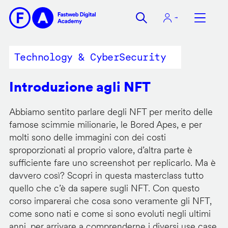
Salta
al
contenuto
principale
Technology & CyberSecurity
Introduzione agli NFT
Abbiamo sentito parlare degli NFT per merito delle
famose scimmie milionarie, le Bored Apes, e per
molti sono delle immagini con dei costi
sproporzionati al proprio valore, d’altra parte è
sufficiente fare uno screenshot per replicarlo. Ma è
davvero così? Scopri in questa masterclass tutto
quello che c’è da sapere sugli NFT. Con questo
corso imparerai che cosa sono veramente gli NFT,
come sono nati e come si sono evoluti negli ultimi
anni, per arrivare a comprenderne i diversi use case