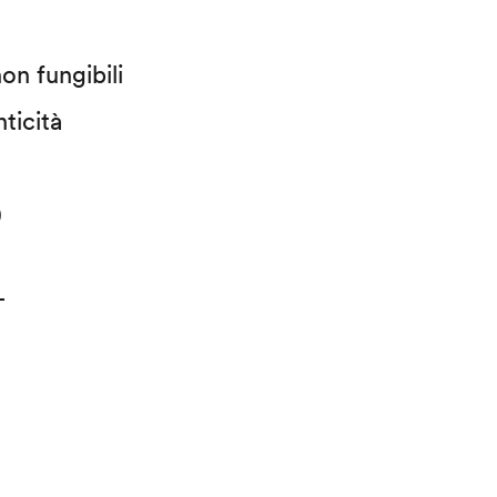
on fungibili
ticità
)
T