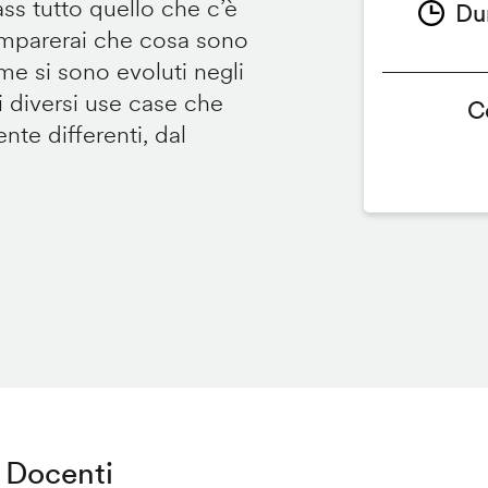
ss tutto quello che c’è
Du
imparerai che cosa sono
e si sono evoluti negli
i diversi use case che
C
e differenti, dal
Docenti