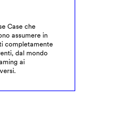
Use Case che
ono assumere in
ti completamente
renti, dal mondo
aming ai
ersi.