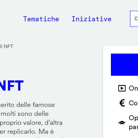
Main
Tematiche
Iniziative
navigation
li NFT
 NFT
On
Co
erito delle famose
 molti sono delle
Op
roprio valore, d’altra
pa
er replicarlo. Ma è