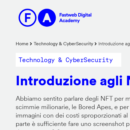
Salta
al
contenuto
principale
Briciole
Home
Technology & CyberSecurity
Introduzione ag
di
Technology & CyberSecurity
pane
Introduzione agli
Abbiamo sentito parlare degli NFT per m
scimmie milionarie, le Bored Apes, e per
immagini con dei costi sproporzionati al p
parte è sufficiente fare uno screenshot p