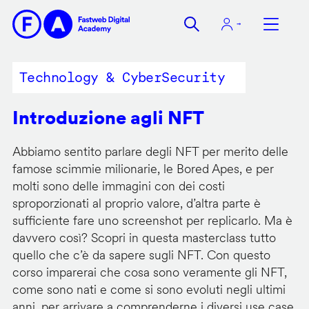
Salta
al
contenuto
principale
Technology & CyberSecurity
Introduzione agli NFT
Abbiamo sentito parlare degli NFT per merito delle
famose scimmie milionarie, le Bored Apes, e per
molti sono delle immagini con dei costi
sproporzionati al proprio valore, d’altra parte è
sufficiente fare uno screenshot per replicarlo. Ma è
davvero così? Scopri in questa masterclass tutto
quello che c’è da sapere sugli NFT. Con questo
corso imparerai che cosa sono veramente gli NFT,
come sono nati e come si sono evoluti negli ultimi
anni, per arrivare a comprenderne i diversi use case