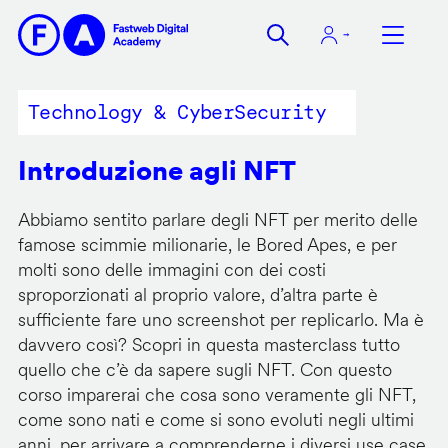
Salta
al
contenuto
principale
Technology & CyberSecurity
Introduzione agli NFT
Abbiamo sentito parlare degli NFT per merito delle
famose scimmie milionarie, le Bored Apes, e per
molti sono delle immagini con dei costi
sproporzionati al proprio valore, d’altra parte è
sufficiente fare uno screenshot per replicarlo. Ma è
davvero così? Scopri in questa masterclass tutto
quello che c’è da sapere sugli NFT. Con questo
corso imparerai che cosa sono veramente gli NFT,
come sono nati e come si sono evoluti negli ultimi
anni, per arrivare a comprenderne i diversi use case