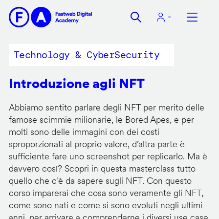
Salta
al
contenuto
principale
Technology & CyberSecurity
Introduzione agli NFT
Abbiamo sentito parlare degli NFT per merito delle
famose scimmie milionarie, le Bored Apes, e per
molti sono delle immagini con dei costi
sproporzionati al proprio valore, d’altra parte è
sufficiente fare uno screenshot per replicarlo. Ma è
davvero così? Scopri in questa masterclass tutto
quello che c’è da sapere sugli NFT. Con questo
corso imparerai che cosa sono veramente gli NFT,
come sono nati e come si sono evoluti negli ultimi
anni, per arrivare a comprenderne i diversi use case