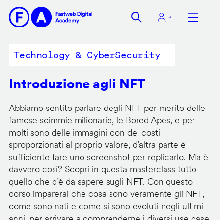
Salta
al
contenuto
principale
Technology & CyberSecurity
Introduzione agli NFT
Abbiamo sentito parlare degli NFT per merito delle
famose scimmie milionarie, le Bored Apes, e per
molti sono delle immagini con dei costi
sproporzionati al proprio valore, d’altra parte è
sufficiente fare uno screenshot per replicarlo. Ma è
davvero così? Scopri in questa masterclass tutto
quello che c’è da sapere sugli NFT. Con questo
corso imparerai che cosa sono veramente gli NFT,
come sono nati e come si sono evoluti negli ultimi
anni, per arrivare a comprenderne i diversi use case