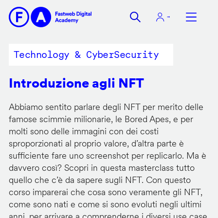
Salta
al
contenuto
principale
Technology & CyberSecurity
Introduzione agli NFT
Abbiamo sentito parlare degli NFT per merito delle
famose scimmie milionarie, le Bored Apes, e per
molti sono delle immagini con dei costi
sproporzionati al proprio valore, d’altra parte è
sufficiente fare uno screenshot per replicarlo. Ma è
davvero così? Scopri in questa masterclass tutto
quello che c’è da sapere sugli NFT. Con questo
corso imparerai che cosa sono veramente gli NFT,
come sono nati e come si sono evoluti negli ultimi
anni, per arrivare a comprenderne i diversi use case