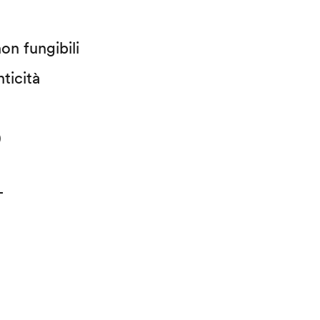
on fungibili
ticità
)
T