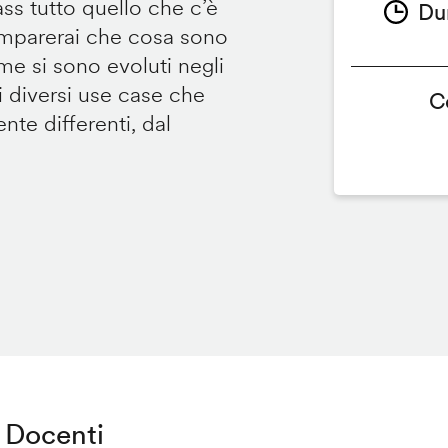
ss tutto quello che c’è
Du
imparerai che cosa sono
e si sono evoluti negli
i diversi use case che
C
e differenti, dal
Docenti