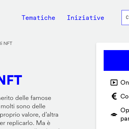
Main
Tematiche
Iniziative
navigation
li NFT
 NFT
On
Co
erito delle famose
 molti sono delle
Op
roprio valore, d’altra
pa
er replicarlo. Ma è