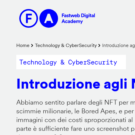
Salta
al
contenuto
principale
Briciole
Home
Technology & CyberSecurity
Introduzione ag
di
Technology & CyberSecurity
pane
Introduzione agli
Abbiamo sentito parlare degli NFT per m
scimmie milionarie, le Bored Apes, e per
immagini con dei costi sproporzionati al p
parte è sufficiente fare uno screenshot p