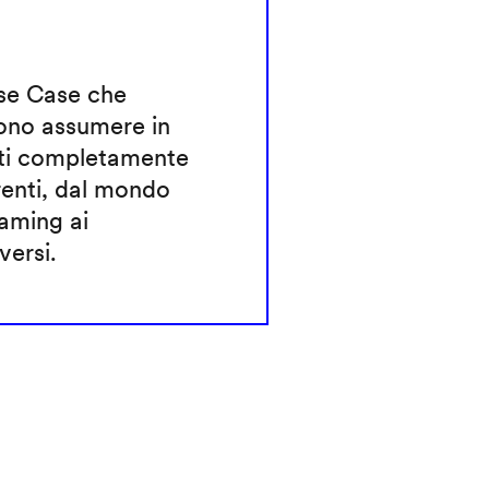
Use Case che
ono assumere in
ti completamente
renti, dal mondo
aming ai
ersi.