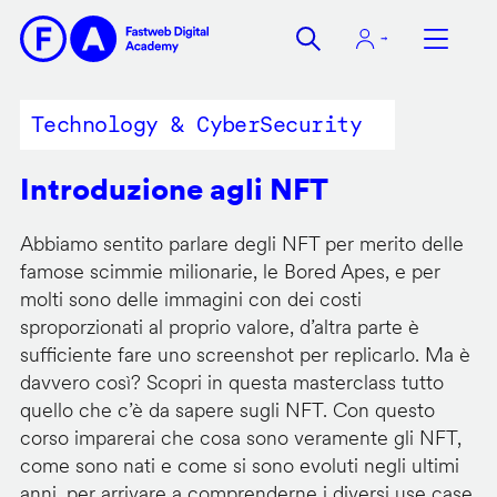
Salta
al
contenuto
principale
Technology & CyberSecurity
Introduzione agli NFT
Abbiamo sentito parlare degli NFT per merito delle
famose scimmie milionarie, le Bored Apes, e per
molti sono delle immagini con dei costi
sproporzionati al proprio valore, d’altra parte è
sufficiente fare uno screenshot per replicarlo. Ma è
davvero così? Scopri in questa masterclass tutto
quello che c’è da sapere sugli NFT. Con questo
corso imparerai che cosa sono veramente gli NFT,
come sono nati e come si sono evoluti negli ultimi
anni, per arrivare a comprenderne i diversi use case