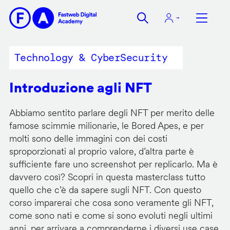
Salta
al
contenuto
principale
Technology & CyberSecurity
Introduzione agli NFT
Abbiamo sentito parlare degli NFT per merito delle
famose scimmie milionarie, le Bored Apes, e per
molti sono delle immagini con dei costi
sproporzionati al proprio valore, d’altra parte è
sufficiente fare uno screenshot per replicarlo. Ma è
davvero così? Scopri in questa masterclass tutto
quello che c’è da sapere sugli NFT. Con questo
corso imparerai che cosa sono veramente gli NFT,
come sono nati e come si sono evoluti negli ultimi
anni, per arrivare a comprenderne i diversi use case