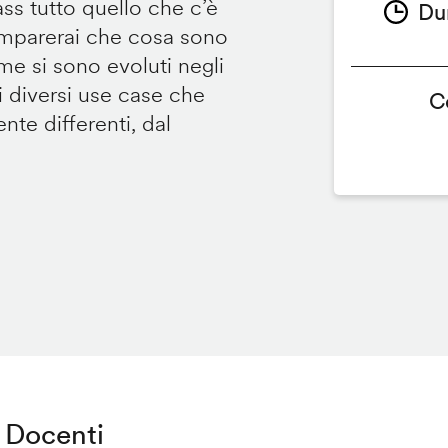
ss tutto quello che c’è
Du
imparerai che cosa sono
e si sono evoluti negli
i diversi use case che
C
e differenti, dal
Docenti