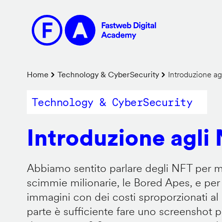
Salta
al
contenuto
principale
Briciole
Home
Technology & CyberSecurity
Introduzione ag
di
Technology & CyberSecurity
pane
Introduzione agli
Abbiamo sentito parlare degli NFT per m
scimmie milionarie, le Bored Apes, e per
immagini con dei costi sproporzionati al p
parte è sufficiente fare uno screenshot p