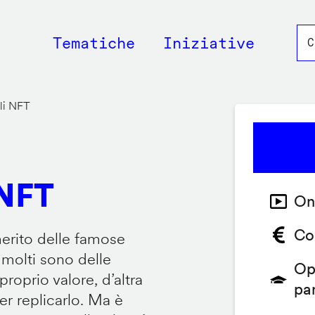
Main
Tematiche
Iniziative
navigation
li NFT
 NFT
On
Co
erito delle famose
 molti sono delle
Op
roprio valore, d’altra
pa
er replicarlo. Ma è