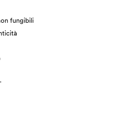
on fungibili
ticità
)
T