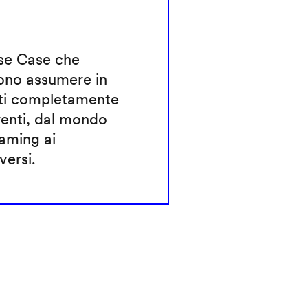
Use Case che
ono assumere in
ti completamente
renti, dal mondo
aming ai
ersi.