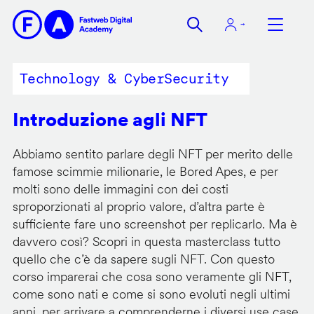
Salta
al
contenuto
principale
Technology & CyberSecurity
Introduzione agli NFT
Abbiamo sentito parlare degli NFT per merito delle
famose scimmie milionarie, le Bored Apes, e per
molti sono delle immagini con dei costi
sproporzionati al proprio valore, d’altra parte è
sufficiente fare uno screenshot per replicarlo. Ma è
davvero così? Scopri in questa masterclass tutto
quello che c’è da sapere sugli NFT. Con questo
corso imparerai che cosa sono veramente gli NFT,
come sono nati e come si sono evoluti negli ultimi
anni, per arrivare a comprenderne i diversi use case