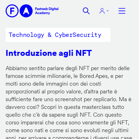
Salta
al
contenuto
principale
Technology & CyberSecurity
Introduzione agli NFT
Abbiamo sentito parlare degli NFT per merito delle
famose scimmie milionarie, le Bored Apes, e per
molti sono delle immagini con dei costi
sproporzionati al proprio valore, d’altra parte è
sufficiente fare uno screenshot per replicarlo. Ma è
davvero così? Scopri in questa masterclass tutto
quello che c’è da sapere sugli NFT. Con questo
corso imparerai che cosa sono veramente gli NFT,
come sono nati e come si sono evoluti negli ultimi
anni, per arrivare a comprenderne i diversi use case