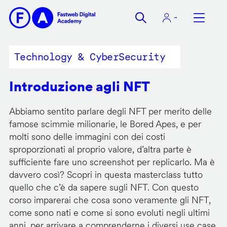
Salta
al
contenuto
principale
Technology & CyberSecurity
Introduzione agli NFT
Abbiamo sentito parlare degli NFT per merito delle
famose scimmie milionarie, le Bored Apes, e per
molti sono delle immagini con dei costi
sproporzionati al proprio valore, d’altra parte è
sufficiente fare uno screenshot per replicarlo. Ma è
davvero così? Scopri in questa masterclass tutto
quello che c’è da sapere sugli NFT. Con questo
corso imparerai che cosa sono veramente gli NFT,
come sono nati e come si sono evoluti negli ultimi
anni, per arrivare a comprenderne i diversi use case