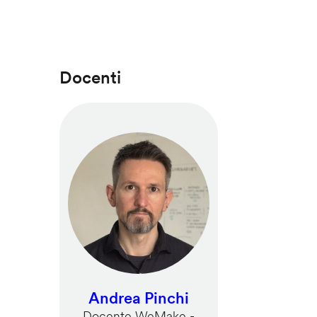
Docenti
Andrea Pinchi
Docente WeMake -