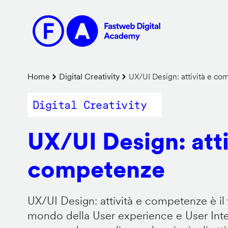
Salta
al
contenuto
principale
Briciole
Home
Digital Creativity
UX/UI Design: attività e c
di
Digital Creativity
pane
UX/UI Design: atti
competenze
UX/UI Design: attività e competenze è il 
mondo della User experience e User Inter