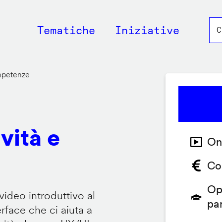
Main
Tematiche
Iniziative
navigation
ompetenze
vità e
On
Co
Op
video introduttivo al
pa
face che ci aiuta a