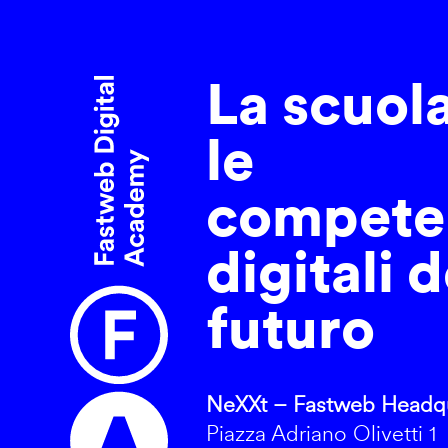
La scuol
le
compete
digitali d
futuro
NeXXt – Fastweb Headqu
Piazza Adriano Olivetti 1