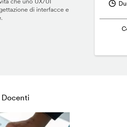
ività che uno UX/UI
Du
ettazione di interfacce e
e.
C
Docenti