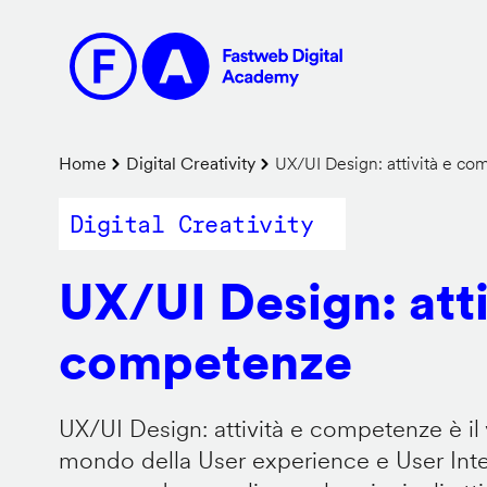
Salta
al
contenuto
principale
Briciole
Home
Digital Creativity
UX/UI Design: attività e c
di
Digital Creativity
pane
UX/UI Design: atti
competenze
UX/UI Design: attività e competenze è il 
mondo della User experience e User Inter