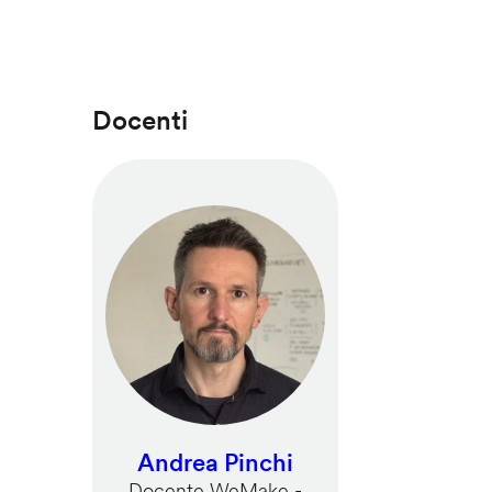
Docenti
Andrea Pinchi
Docente WeMake -