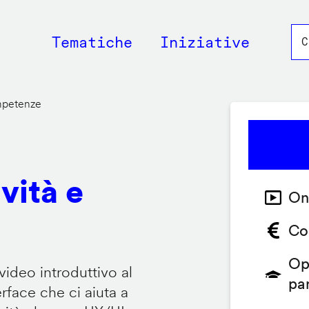
Main
Tematiche
Iniziative
navigation
ompetenze
vità e
On
Co
Op
video introduttivo al
pa
face che ci aiuta a