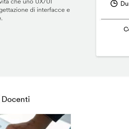
ività che uno UX/UI
Du
ettazione di interfacce e
e.
C
Docenti