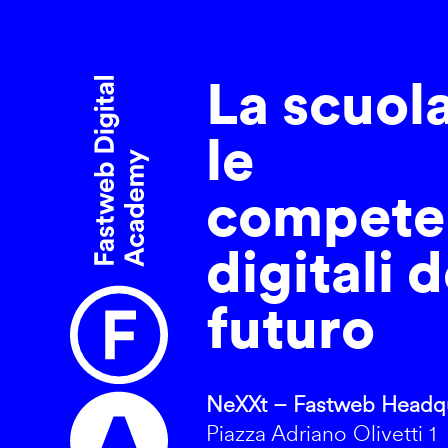
La scuol
le
compete
digitali d
futuro
NeXXt – Fastweb Headqu
Piazza Adriano Olivetti 1