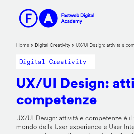
Salta
al
contenuto
principale
Briciole
Home
Digital Creativity
UX/UI Design: attività e c
di
Digital Creativity
pane
UX/UI Design: atti
competenze
UX/UI Design: attività e competenze è il 
mondo della User experience e User Inter