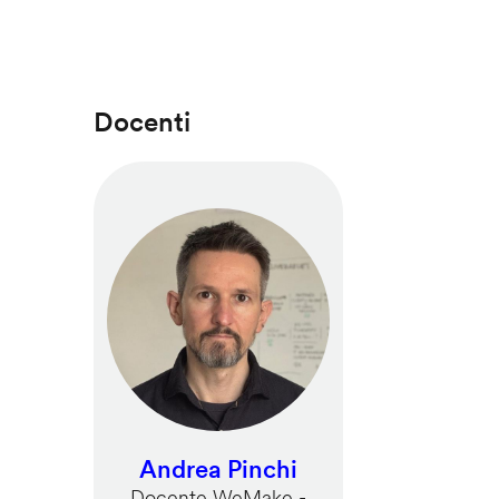
Docenti
Andrea Pinchi
Docente WeMake -