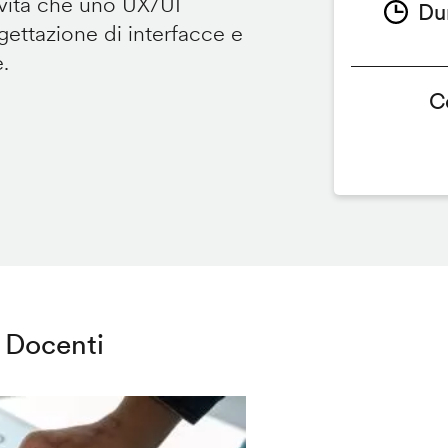
ività che uno UX/UI
Du
ettazione di interfacce e
e.
C
Docenti