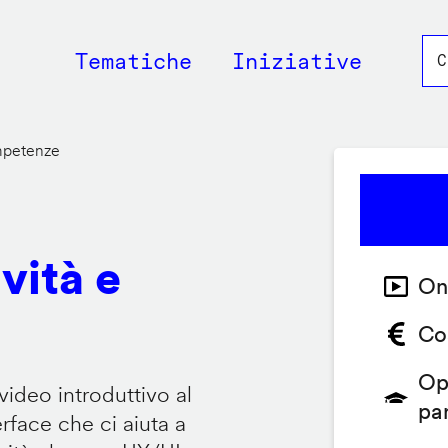
Main
Tematiche
Iniziative
navigation
ompetenze
vità e
On
Co
Op
video introduttivo al
pa
face che ci aiuta a