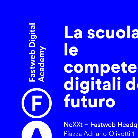
La scuol
le
compete
digitali d
futuro
NeXXt – Fastweb Headqu
Piazza Adriano Olivetti 1