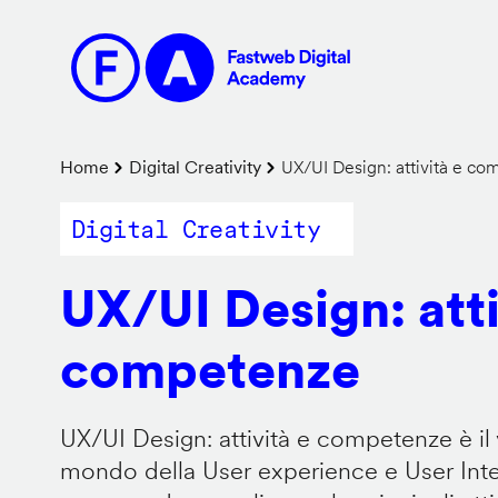
Salta
al
contenuto
principale
Briciole
Home
Digital Creativity
UX/UI Design: attività e c
di
Digital Creativity
pane
UX/UI Design: atti
competenze
UX/UI Design: attività e competenze è il 
mondo della User experience e User Inter