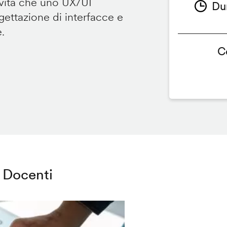
ività che uno UX/UI
Du
ettazione di interfacce e
e.
C
Docenti