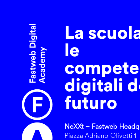
La scuol
le
compete
digitali d
futuro
NeXXt – Fastweb Headqu
Piazza Adriano Olivetti 1