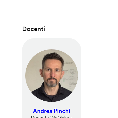
Docenti
Andrea Pinchi
Docente WeMake -