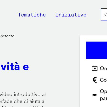
Main
Tematiche
Iniziative
navigation
ompetenze
vità e
On
Co
Op
video introduttivo al
pa
face che ci aiuta a