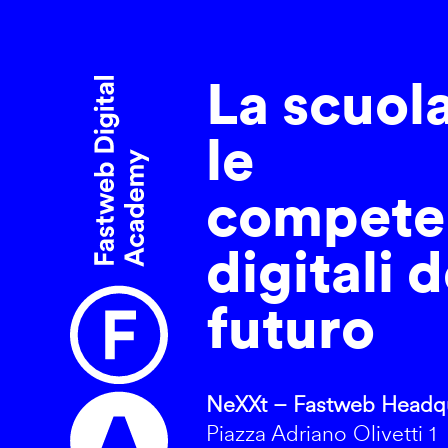
La scuol
le
compete
digitali d
futuro
NeXXt – Fastweb Headqu
Piazza Adriano Olivetti 1