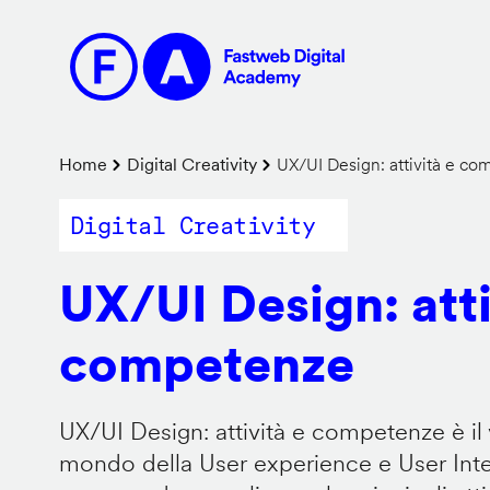
Salta
al
contenuto
principale
Briciole
Home
Digital Creativity
UX/UI Design: attività e c
di
Digital Creativity
pane
UX/UI Design: atti
competenze
UX/UI Design: attività e competenze è il 
mondo della User experience e User Inter