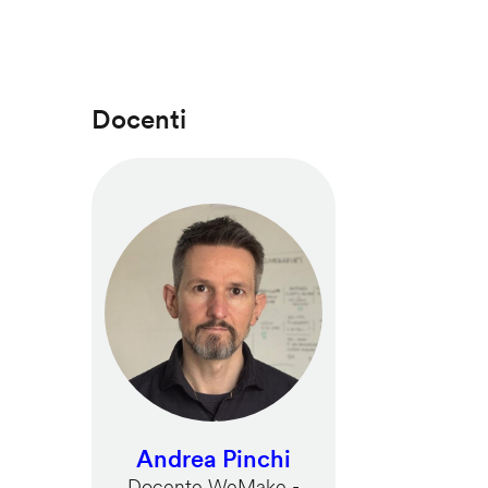
Docenti
Andrea Pinchi
Docente WeMake -