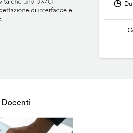
ività che uno UX/UI
Du
ettazione di interfacce e
e.
C
Docenti