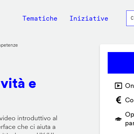
Main
Tematiche
Iniziative
navigation
ompetenze
vità e
On
Co
Op
video introduttivo al
pa
face che ci aiuta a