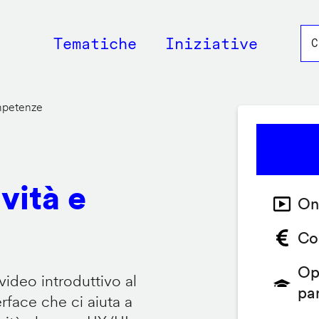
Main
Tematiche
Iniziative
navigation
ompetenze
vità e
On
Co
Op
video introduttivo al
pa
face che ci aiuta a