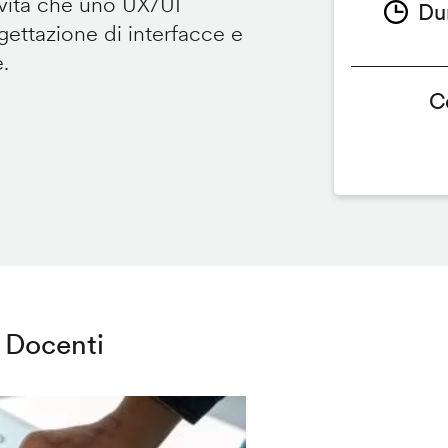
ività che uno UX/UI
Du
ettazione di interfacce e
e.
C
Docenti