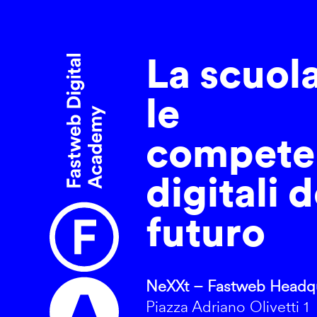
La scuol
le
compete
digitali d
futuro
NeXXt – Fastweb Headqu
Piazza Adriano Olivetti 1