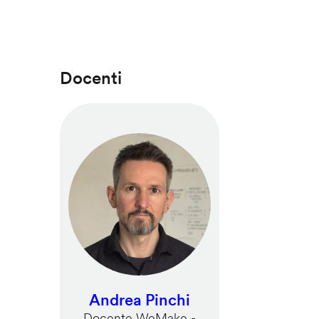
Docenti
Andrea Pinchi
Docente WeMake -