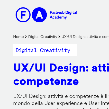
Salta
al
contenuto
principale
Briciole
Home
Digital Creativity
UX/UI Design: attività e c
di
Digital Creativity
pane
UX/UI Design: atti
competenze
UX/UI Design: attività e competenze è il 
mondo della User experience e User Inter