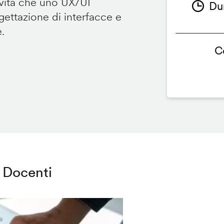
ività che uno UX/UI
Du
ettazione di interfacce e
e.
C
Docenti