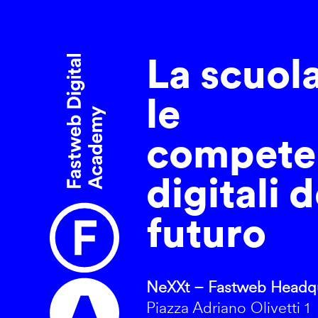
La scuol
le
compete
digitali d
futuro
NeXXt – Fastweb Headqu
Piazza Adriano Olivetti 1