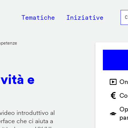
Main
Tematiche
Iniziative
navigation
ompetenze
vità e
On
Co
Op
video introduttivo al
pa
face che ci aiuta a