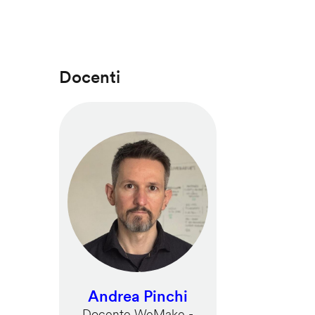
Docenti
Andrea Pinchi
Docente WeMake -