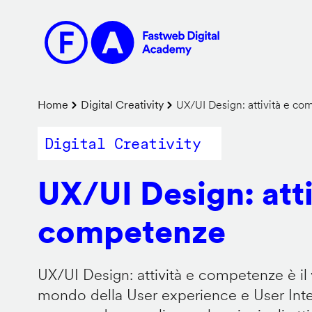
Salta
al
contenuto
principale
Briciole
Home
Digital Creativity
UX/UI Design: attività e c
di
Digital Creativity
pane
UX/UI Design: atti
competenze
UX/UI Design: attività e competenze è il 
mondo della User experience e User Inter