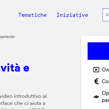
Main
Tematiche
Iniziative
navigation
ompetenze
vità e
On
Co
Op
video introduttivo al
pa
face che ci aiuta a