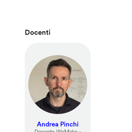
Docenti
Andrea Pinchi
Docente WeMake -