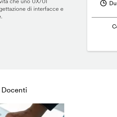
ività che uno UX/UI
Du
ettazione di interfacce e
e.
C
Docenti