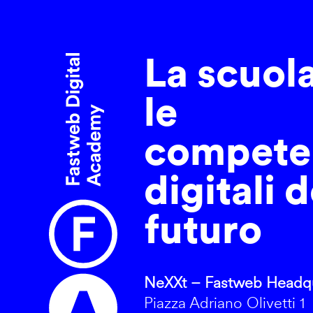
La scuol
le
compete
digitali d
futuro
NeXXt – Fastweb Headqu
Piazza Adriano Olivetti 1