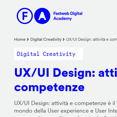
Salta
al
contenuto
principale
Briciole
Home
Digital Creativity
UX/UI Design: attività e c
di
Digital Creativity
pane
UX/UI Design: atti
competenze
UX/UI Design: attività e competenze è il 
mondo della User experience e User Inter