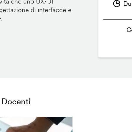
ività che uno UX/UI
Du
ettazione di interfacce e
e.
C
Docenti