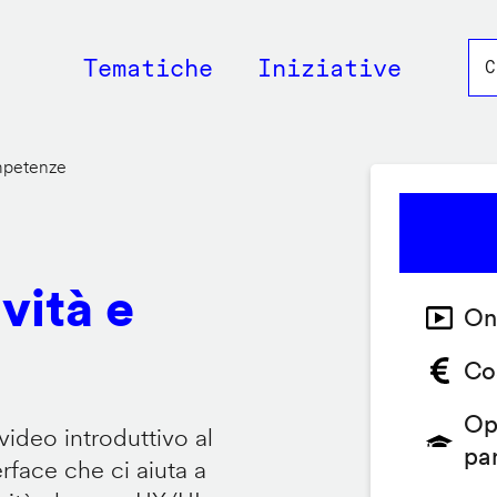
Main
Tematiche
Iniziative
navigation
ompetenze
vità e
On
Co
Op
video introduttivo al
pa
face che ci aiuta a