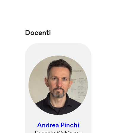
Docenti
Andrea Pinchi
Docente WeMake -