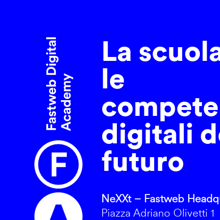
La scuol
le
compete
digitali d
futuro
NeXXt – Fastweb Headqu
Piazza Adriano Olivetti 1