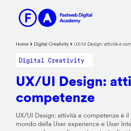
Salta
al
contenuto
principale
Briciole
Home
Digital Creativity
UX/UI Design: attività e c
di
Digital Creativity
pane
UX/UI Design: atti
competenze
UX/UI Design: attività e competenze è il 
mondo della User experience e User Inter